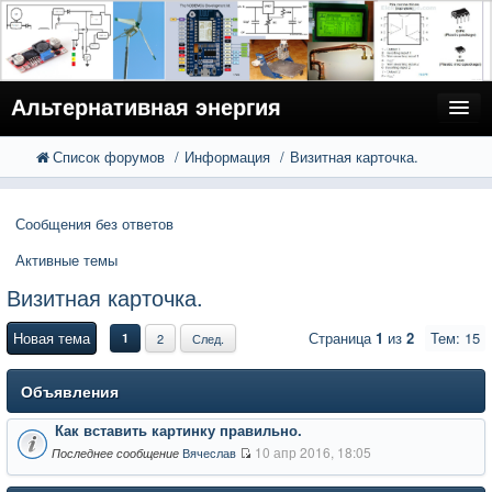
Альтернативная энергия
Список форумов
Информация
Визитная карточка.
FAQ
Поиск
Расширенный поиск
Пользователи
Сообщения без ответов
Регистрация
Активные темы
Вход
Визитная карточка.
Новая тема
Страница
1
из
2
Тем: 15
1
2
След.
Объявления
Как вставить картинку правильно.
10 апр 2016, 18:05
Вячеслав
Последнее сообщение