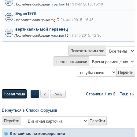
13 июл 2015, 15:10
hrpankov
Последнее сообщение
Evgen1976
24 июн 2015, 16:45
tng
Последнее сообщение
вертикалка- мой первенец
11 апр 2015, 12:36
маххтро
Последнее сообщение
Показать темы за:
Поле сортировки
Новая тема
Страница
1
из
2
Тем: 15
1
2
След.
Вернуться в Список форумов
Перейти
Перейти
Кто сейчас на конференции