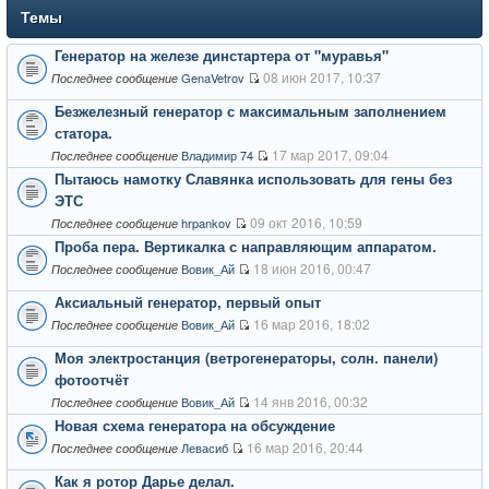
Темы
Генератор на железе динстартера от "муравья"
08 июн 2017, 10:37
GenaVetrov
Последнее сообщение
Безжелезный генератор с максимальным заполнением
статора.
17 мар 2017, 09:04
Владимир 74
Последнее сообщение
Пытаюсь намотку Славянка использовать для гены без
ЭТС
09 окт 2016, 10:59
hrpankov
Последнее сообщение
Проба пера. Вертикалка с направляющим аппаратом.
18 июн 2016, 00:47
Вовик_Ай
Последнее сообщение
Аксиальный генератор, первый опыт
16 мар 2016, 18:02
Вовик_Ай
Последнее сообщение
Моя электростанция (ветрогенераторы, солн. панели)
фотоотчёт
14 янв 2016, 00:32
Вовик_Ай
Последнее сообщение
Новая схема генератора на обсуждение
16 мар 2016, 20:44
Левасиб
Последнее сообщение
Как я ротор Дарье делал.