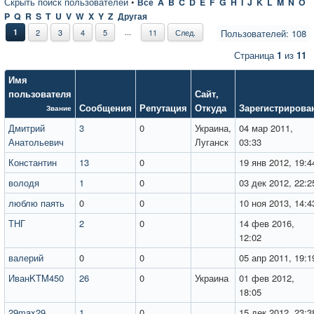
Скрыть поиск пользователей
•
Все
A
B
C
D
E
F
G
H
I
J
K
L
M
N
O
P
Q
R
S
T
U
V
W
X
Y
Z
Другая
...
1
2
3
4
5
11
След.
Пользователей: 108
Страница
1
из
11
Имя
пользователя
Сайт
,
Сообщения
Репутация
Откуда
Зарегистрирова
Звание
Дмитрий
3
0
Украина,
04 мар 2011,
Анатольевич
Луганск
03:33
Константин
13
0
19 янв 2012, 19:4
володя
1
0
03 дек 2012, 22:2
люблю паять
0
0
10 ноя 2013, 14:4
ТНГ
2
0
14 фев 2016,
12:02
валерий
0
0
05 апр 2011, 19:1
ИванKTM450
26
0
Украина
01 фев 2012,
18:05
29max29
1
0
15 дек 2012, 23:3