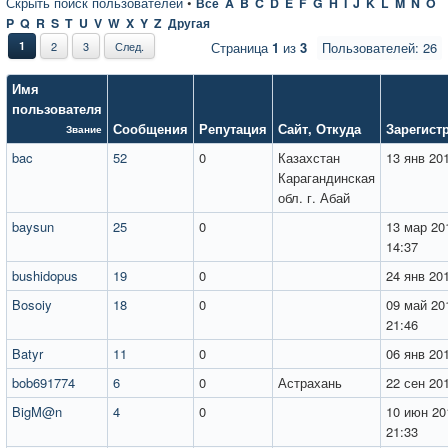
Скрыть поиск пользователей
•
Все
A
B
C
D
E
F
G
H
I
J
K
L
M
N
O
P
Q
R
S
T
U
V
W
X
Y
Z
Другая
1
2
3
След.
Страница
1
из
3
Пользователей: 26
Имя
пользователя
Сообщения
Репутация
Сайт
,
Откуда
Зарегист
Звание
bac
52
0
Казахстан
13 янв 201
Карагандинская
обл. г. Абай
baysun
25
0
13 мар 20
14:37
bushidopus
19
0
24 янв 201
Bosoiy
18
0
09 май 20
21:46
Batyr
11
0
06 янв 201
bob691774
6
0
Астрахань
22 сен 201
BigM@n
4
0
10 июн 20
21:33