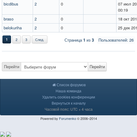
bicdibus
2
0
07 июл 20
00:19
braso
2
0
18 окт 201
belokuriha
2
0
25 дек 201
1
2
3
След.
Страница
1
из
3
Пользователей: 26
Перейти
Перейти
Список форумов
Наша команда
Удалить cookies конференции
Вернуться к началу
Часовой пояс: UTC + 4 часа
Powered by
Forumenko
© 2006–2014