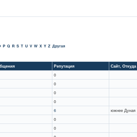
O
P
Q
R
S
T
U
V
W
X
Y
Z
Другая
бщения
Репутация
Сайт
,
Откуда
0
0
0
0
6
южнее Дуная
0
0
0