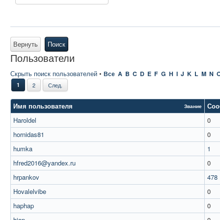
Вернуть
Поиск
Пользователи
Скрыть поиск пользователей
•
Все
A
B
C
D
E
F
G
H
I
J
K
L
M
N
1
2
След.
Имя пользователя
Соо
Звание
Haroldel
0
hornidas81
0
humka
1
hfred2016@yandex.ru
0
hrpankov
478
Hovalelvibe
0
haphap
0
hiop
0