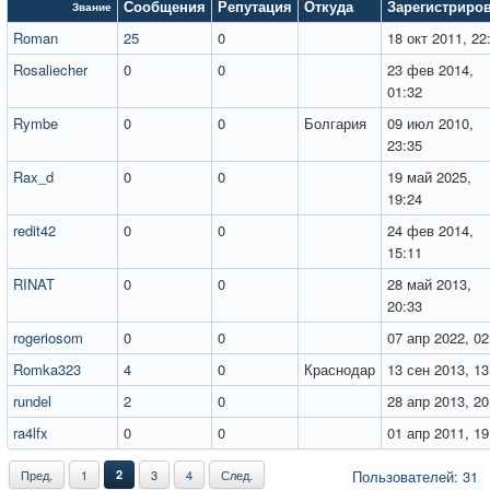
Сообщения
Репутация
Откуда
Зарегистриро
Звание
Roman
25
0
18 окт 2011, 22
Rosaliecher
0
0
23 фев 2014,
01:32
Rymbe
0
0
Болгария
09 июл 2010,
23:35
Rax_d
0
0
19 май 2025,
19:24
redit42
0
0
24 фев 2014,
15:11
RINAT
0
0
28 май 2013,
20:33
rogeriosom
0
0
07 апр 2022, 02
Romka323
4
0
Краснодар
13 сен 2013, 13
rundel
2
0
28 апр 2013, 20
ra4lfx
0
0
01 апр 2011, 19
Пред.
1
2
3
4
След.
Пользователей: 31