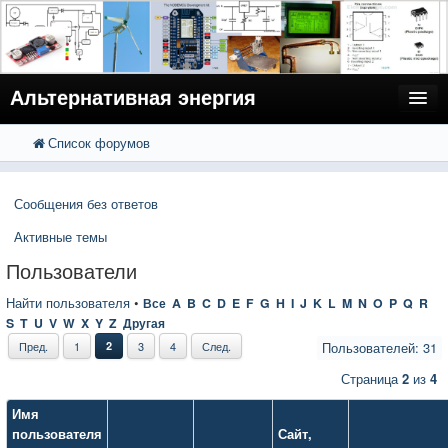
Альтернативная энергия
Список форумов
FAQ
Поиск
Расширенный поиск
Пользователи
Сообщения без ответов
Регистрация
Активные темы
Вход
Пользователи
Найти пользователя
•
Все
A
B
C
D
E
F
G
H
I
J
K
L
M
N
O
P
Q
R
S
T
U
V
W
X
Y
Z
Другая
Пред.
1
2
3
4
След.
Пользователей: 31
Страница
2
из
4
Имя
пользователя
Сайт
,