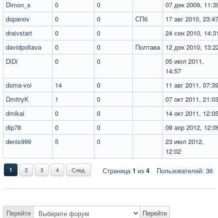
Dimon_s
0
0
07 дек 2009, 11:3
dopanov
0
0
СПб
17 авг 2010, 23:4
draivstart
0
0
24 сен 2010, 14:3
davidpoltava
0
0
Полтава
12 дек 2010, 13:2
DiDi
0
0
05 июл 2011,
14:57
doma-voi
14
0
11 авг 2011, 07:3
DmitryK
1
0
07 окт 2011, 21:0
dmikai
0
0
14 окт 2011, 12:0
dip78
0
0
09 апр 2012, 12:0
denis999
5
0
23 июл 2012,
12:02
1
2
3
4
След.
Страница
1
из
4
Пользователей: 36
Перейти
Перейти