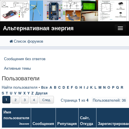
Альтернативная энергия
Список форумов
FAQ
Поиск
Расширенный поиск
Пользователи
Сообщения без ответов
Регистрация
Активные темы
Вход
Пользователи
Найти пользователя
•
Все
A
B
C
D
E
F
G
H
I
J
K
L
M
N
O
P
Q
R
S
T
U
V
W
X
Y
Z
Другая
1
2
3
4
След.
Страница
1
из
4
Пользователей: 36
Имя
пользователя
Сайт
,
Сообщения
Репутация
Откуда
Зарегистрирова
Звание