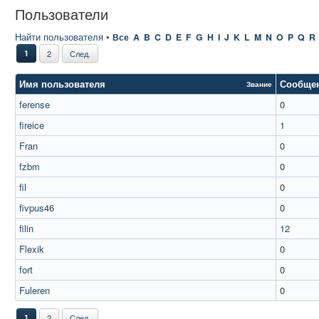
Пользователи
Найти пользователя
•
Все
A
B
C
D
E
F
G
H
I
J
K
L
M
N
O
P
Q
R
1
2
След.
Имя пользователя
Сообще
Звание
ferense
0
fireice
1
Fran
0
fzbm
0
fil
0
fivpus46
0
filin
12
Flexik
0
fort
0
Fuleren
0
1
2
След.