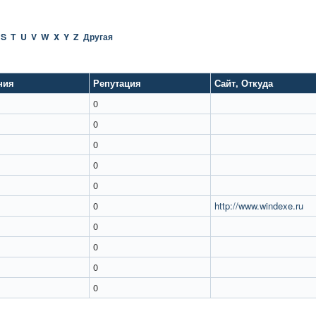
S
T
U
V
W
X
Y
Z
Другая
ния
Репутация
Сайт
,
Откуда
0
0
0
0
0
0
http://www.windexe.ru
0
0
0
0