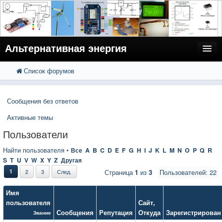
Альтернативная энергия
Список форумов
FAQ
Поиск
Расширенный поиск
Пользователи
Сообщения без ответов
Регистрация
Активные темы
Вход
Пользователи
Найти пользователя
•
Все
A
B
C
D
E
F
G
H
I
J
K
L
M
N
O
P
Q
R
S
T
U
V
W
X
Y
Z
Другая
1
2
3
След.
Страница
1
из
3
Пользователей: 22
Имя
пользователя
Сайт
,
Сообщения
Репутация
Откуда
Зарегистрирован
Звание