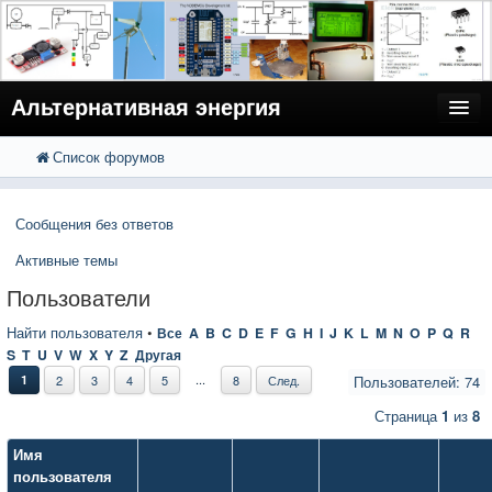
Альтернативная энергия
Список форумов
FAQ
Поиск
Расширенный поиск
Пользователи
Сообщения без ответов
Регистрация
Активные темы
Вход
Пользователи
Найти пользователя
•
Все
A
B
C
D
E
F
G
H
I
J
K
L
M
N
O
P
Q
R
S
T
U
V
W
X
Y
Z
Другая
...
1
2
3
4
5
8
След.
Пользователей: 74
Страница
1
из
8
Имя
пользователя