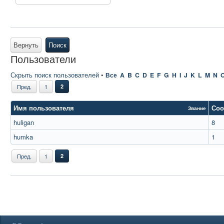
Вернуть
Поиск
Пользователи
Скрыть поиск пользователей
•
Все
A
B
C
D
E
F
G
H
I
J
K
L
M
N
Пред.
1
2
Имя пользователя
Соо
Звание
huligan
8
humka
1
Пред.
1
2