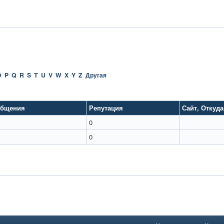
O
P
Q
R
S
T
U
V
W
X
Y
Z
Другая
бщения
Репутация
Сайт
,
Откуда
0
0