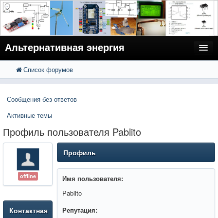
Альтернативная энергия
Список форумов
FAQ
Поиск
Расширенный поиск
Пользователи
Сообщения без ответов
Регистрация
Активные темы
Вход
Профиль пользователя Pablito
Профиль
offline
Имя пользователя:
Pablito
Контактная
Репутация: