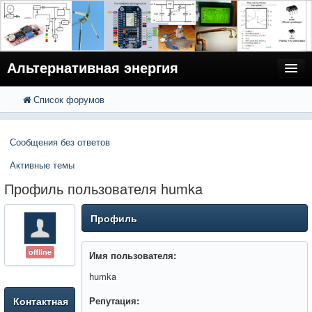
Альтернативная энергия
Список форумов
FAQ
Поиск
Расширенный поиск
Пользователи
Сообщения без ответов
Регистрация
Активные темы
Вход
Профиль пользователя humka
Профиль
offline
Имя пользователя:
humka
Контактная
Репутация: