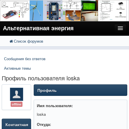
Альтернативная энергия
Список форумов
FAQ
Поиск
Расширенный поиск
Пользователи
Сообщения без ответов
Регистрация
Активные темы
Вход
Профиль пользователя loska
Профиль
offline
Имя пользователя:
loska
Контактная
Откуда: