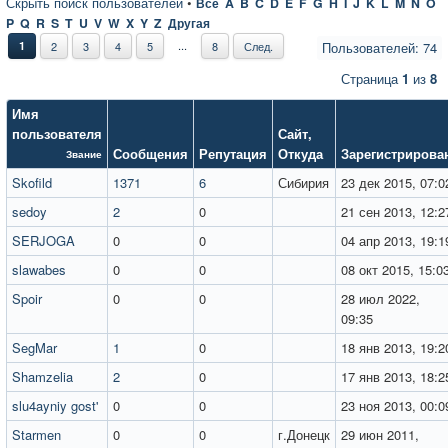
Скрыть поиск пользователей
•
Все
A
B
C
D
E
F
G
H
I
J
K
L
M
N
O
P
Q
R
S
T
U
V
W
X
Y
Z
Другая
...
1
2
3
4
5
8
След.
Пользователей: 74
Страница
1
из
8
Имя
пользователя
Сайт
,
Сообщения
Репутация
Откуда
Зарегистрирова
Звание
Skofild
1371
6
Сибирия
23 дек 2015, 07:0
sedoy
2
0
21 сен 2013, 12:2
SERJOGA
0
0
04 апр 2013, 19:1
slawabes
0
0
08 окт 2015, 15:0
Spoir
0
0
28 июл 2022,
09:35
SegMar
1
0
18 янв 2013, 19:2
Shamzelia
2
0
17 янв 2013, 18:2
slu4ayniy gost'
0
0
23 ноя 2013, 00:0
Starmen
0
0
г.Донецк
29 июн 2011,