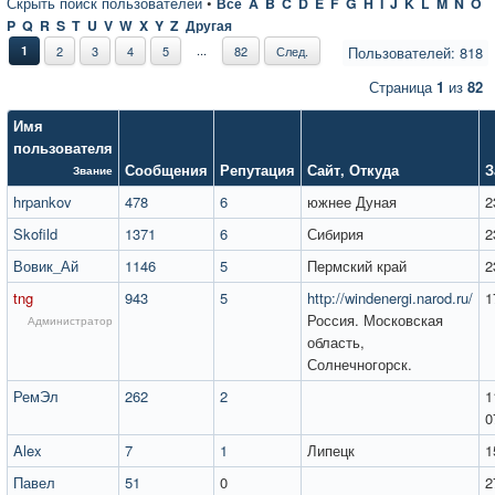
Скрыть поиск пользователей
•
Все
A
B
C
D
E
F
G
H
I
J
K
L
M
N
O
P
Q
R
S
T
U
V
W
X
Y
Z
Другая
...
1
2
3
4
5
82
След.
Пользователей: 818
Страница
1
из
82
Имя
пользователя
Сообщения
Репутация
Сайт
,
Откуда
З
Звание
hrpankov
478
6
южнее Дуная
2
Skofild
1371
6
Сибирия
2
Вовик_Ай
1146
5
Пермский край
2
tng
943
5
http://windenergi.narod.ru/
1
Россия. Московская
Администратор
область,
Солнечногорск.
РемЭл
262
2
1
0
Alex
7
1
Липецк
1
Павел
51
0
2