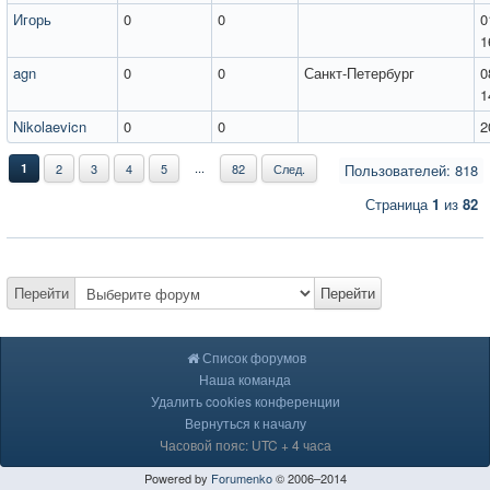
Игорь
0
0
0
1
agn
0
0
Санкт-Петербург
0
1
Nikolaevicn
0
0
2
...
1
2
3
4
5
82
След.
Пользователей: 818
Страница
1
из
82
Перейти
Перейти
Список форумов
Наша команда
Удалить cookies конференции
Вернуться к началу
Часовой пояс: UTC + 4 часа
Powered by
Forumenko
© 2006–2014