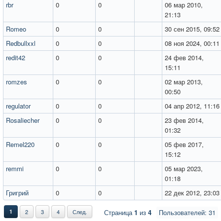
rbr
0
0
06 мар 2010,
21:13
Romeo
0
0
30 сен 2015, 09:52
Redbullxxl
0
0
08 ноя 2024, 00:11
redit42
0
0
24 фев 2014,
15:11
romzes
0
0
02 мар 2013,
00:50
regulator
0
0
04 апр 2012, 11:16
Rosaliecher
0
0
23 фев 2014,
01:32
Remel220
0
0
05 фев 2017,
15:12
remmi
0
0
05 мар 2023,
01:18
Григрий
0
0
22 дек 2012, 23:03
1
2
3
4
След.
Страница
1
из
4
Пользователей: 31