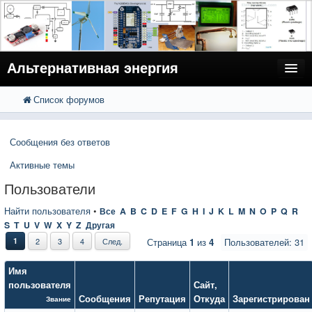
Альтернативная энергия
Список форумов
FAQ
Поиск
Расширенный поиск
Пользователи
Сообщения без ответов
Регистрация
Активные темы
Вход
Пользователи
Найти пользователя
•
Все
A
B
C
D
E
F
G
H
I
J
K
L
M
N
O
P
Q
R
S
T
U
V
W
X
Y
Z
Другая
1
2
3
4
След.
Страница
1
из
4
Пользователей: 31
Имя
пользователя
Сайт
,
Сообщения
Репутация
Откуда
Зарегистрирован
Звание