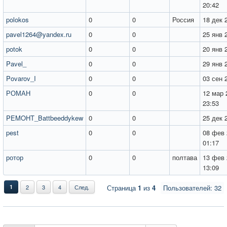
20:42
polokos
0
0
Россия
18 дек 
pavel1264@yandex.ru
0
0
25 янв 
potok
0
0
20 янв 
Pavel_
0
0
29 янв 
Povarov_I
0
0
03 сен 
РОМАН
0
0
12 мар 
23:53
PEMOHT_Battbeeddykew
0
0
25 дек 
pest
0
0
08 фев 
01:17
ротор
0
0
полтава
13 фев 
13:09
1
2
3
4
След.
Страница
1
из
4
Пользователей: 32