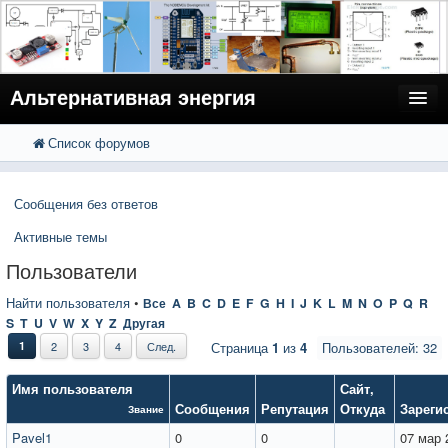
Альтернативная энергия
Список форумов
FAQ
Поиск
Расширенный поиск
Пользователи
Сообщения без ответов
Регистрация
Активные темы
Вход
Пользователи
Найти пользователя
•
Все
A
B
C
D
E
F
G
H
I
J
K
L
M
N
O
P
Q
R
S
T
U
V
W
X
Y
Z
Другая
1
2
3
4
След.
Страница
1
из
4
Пользователей: 32
Имя пользователя
Сайт
,
Сообщения
Репутация
Откуда
Зареги
Звание
Pavel1
0
0
07 мар 