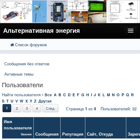
Альтернативная энергия
Список форумов
FAQ
Поиск
Расширенный поиск
Пользователи
Сообщения без ответов
Регистрация
Активные темы
Вход
Пользователи
Найти пользователя
•
Все
A
B
C
D
E
F
G
H
I
J
K
L
M
N
O
P
Q
R
S
T
U
V
W
X
Y
Z
Другая
1
2
3
4
След.
Страница
1
из
4
Пользователей: 32
Имя
пользователя
Сообщения
Репутация
Сайт
,
Откуда
Зарег
Звание