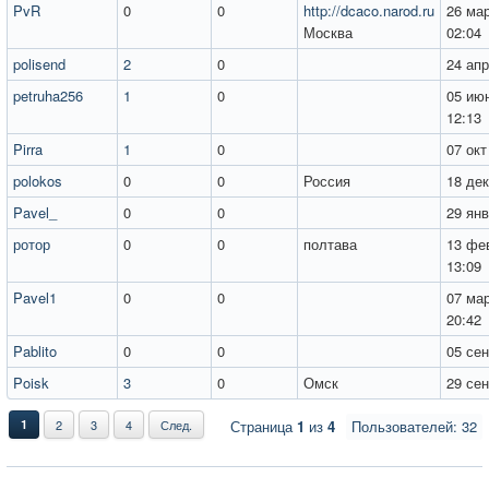
PvR
0
0
http://dcaco.narod.ru
26 мар
Москва
02:04
polisend
2
0
24 апр
petruha256
1
0
05 июн
12:13
Pirra
1
0
07 окт
polokos
0
0
Россия
18 дек
Pavel_
0
0
29 янв
ротор
0
0
полтава
13 фе
13:09
Pavel1
0
0
07 мар
20:42
Pablito
0
0
05 сен
Poisk
3
0
Омск
29 сен
1
2
3
4
След.
Страница
1
из
4
Пользователей: 32