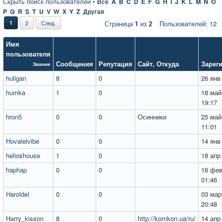
Скрыть поиск пользователей
•
Все
A
B
C
D
E
F
G
H
I
J
K
L
M
N
O
P
Q
R
S
T
U
V
W
X
Y
Z
Другая
1
2
След.
Страница
1
из
2
Пользователей: 12
Имя
пользователя
Сообщения
Репутация
Сайт
,
Откуда
Зарег
Звание
huligan
8
0
26 янв
humka
1
0
18 май
19:17
hron5
0
0
Осинники
25 май
11:01
Hovalelvibe
0
0
14 янв
helioshouse
1
0
18 апр
haphap
0
0
16 фев
01:46
Haroldel
0
0
03 мар
20:48
Harry_kisson
8
0
http://komkon.ua/ru/
14 апр