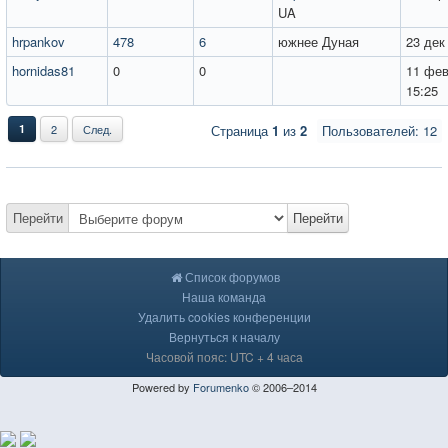
UA
hrpankov
478
6
южнее Дуная
23 дек
hornidas81
0
0
11 фев
15:25
1
2
След.
Страница
1
из
2
Пользователей: 12
Перейти
Перейти
Список форумов
Наша команда
Удалить cookies конференции
Вернуться к началу
Часовой пояс: UTC + 4 часа
Powered by
Forumenko
© 2006–2014