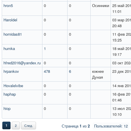
hron5
0
0
Осинники
25 май 20
11:01
Haroldel
0
0
03 мар 20
20:48
hornidas81
0
0
11 фев 20
15:25
humka
1
0
18 май 20
19:17
hfred2016@yandex.ru
0
0
03 окт 202
hrpankov
478
6
южнее
23 дек 201
Дуная
Hovalelvibe
0
0
14 янв 201
haphap
0
0
16 фев 20
01:46
hiop
0
0
13 июл 20
10:10
1
2
След.
Страница
1
из
2
Пользователей: 12