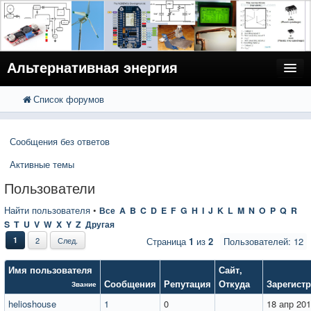
Альтернативная энергия
Список форумов
FAQ
Поиск
Расширенный поиск
Пользователи
Сообщения без ответов
Регистрация
Активные темы
Вход
Пользователи
Найти пользователя
•
Все
A
B
C
D
E
F
G
H
I
J
K
L
M
N
O
P
Q
R
S
T
U
V
W
X
Y
Z
Другая
1
2
След.
Страница
1
из
2
Пользователей: 12
Имя пользователя
Сайт
,
Сообщения
Репутация
Откуда
Зарегист
Звание
helioshouse
1
0
18 апр 201