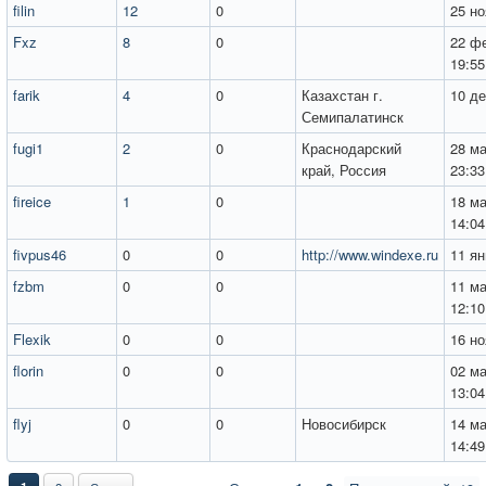
filin
12
0
25 но
Fxz
8
0
22 фе
19:55
farik
4
0
Казахстан г.
10 де
Семипалатинск
fugi1
2
0
Краснодарский
28 ма
край, Россия
23:33
fireice
1
0
18 ма
14:04
fivpus46
0
0
http://www.windexe.ru
11 ян
fzbm
0
0
11 ма
12:10
Flexik
0
0
16 но
florin
0
0
02 ма
13:04
flyj
0
0
Новосибирск
14 ма
14:49