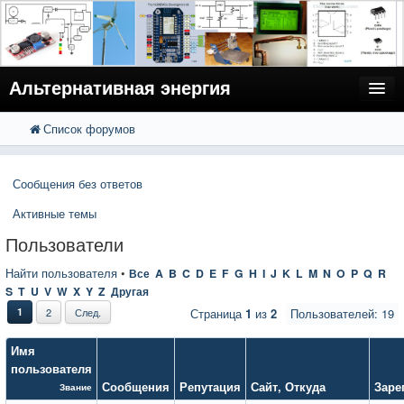
Альтернативная энергия
Список форумов
FAQ
Поиск
Расширенный поиск
Пользователи
Сообщения без ответов
Регистрация
Активные темы
Вход
Пользователи
Найти пользователя
•
Все
A
B
C
D
E
F
G
H
I
J
K
L
M
N
O
P
Q
R
S
T
U
V
W
X
Y
Z
Другая
1
2
След.
Страница
1
из
2
Пользователей: 19
Имя
пользователя
Сообщения
Репутация
Сайт
,
Откуда
Заре
Звание