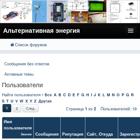
Альтернативная энергия
Список форумов
FAQ
Поиск
Расширенный поиск
Пользователи
Сообщения без ответов
Регистрация
Активные темы
Вход
Пользователи
Найти пользователя
•
Все
A
B
C
D
E
F
G
H
I
J
K
L
M
N
O
P
Q
R
S
T
U
V
W
X
Y
Z
Другая
1
2
След.
Страница
1
из
2
Пользователей: 19
Имя
пользователя
Сообщения
Репутация
Сайт
,
Откуда
Зарегист
Звание