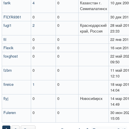
farik
4
0
Казахстан г.
10 дек 200
Семипалатинск
FILYA9361
0
0
30 дек 201
fugi1
2
0
Краснодарский
28 май 201
край, Россия
23:33
fil
0
0
22 янв 201
Flexik
0
0
16 ноя 201
foxghost
0
0
22 май 202
09:50
fzbm
0
0
11 май 201
12:10
fireice
1
0
18 мар 201
14:04
flyj
0
0
Новосибирск
14 мар 201
14:49
Fuleren
0
0
30 июн 202
15:05