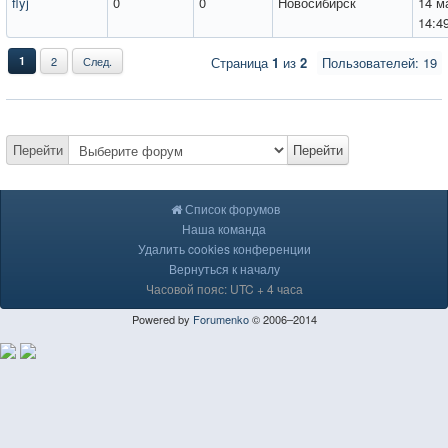
flyj
0
0
Новосибирск
14 м
14:4
1
2
След.
Страница
1
из
2
Пользователей: 19
Перейти
Перейти
Список форумов
Наша команда
Удалить cookies конференции
Вернуться к началу
Часовой пояс: UTC + 4 часа
Powered by
Forumenko
© 2006–2014