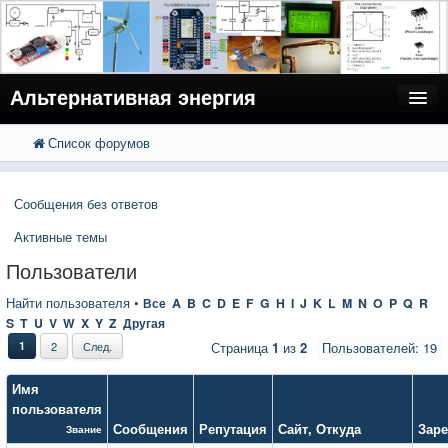
Альтернативная энергия
Список форумов
FAQ
Поиск
Расширенный поиск
Пользователи
Сообщения без ответов
Регистрация
Активные темы
Вход
Пользователи
Найти пользователя
•
Все
A
B
C
D
E
F
G
H
I
J
K
L
M
N
O
P
Q
R
S
T
U
V
W
X
Y
Z
Другая
1
2
След.
Страница
1
из
2
Пользователей: 19
Имя
пользователя
Сообщения
Репутация
Сайт
,
Откуда
Заре
Звание